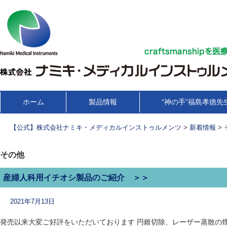
コ
ホーム
製品情報
“神の手”福島孝徳先
メインメニュー
ン
テ
【公式】株式会社ナミキ・メディカルインストゥルメンツ
>
新着情報
>
ン
ツ
その他
へ
移
産婦人科用イチオシ製品のご紹介 ＞＞
動
2021年7月13日
発売以来大変ご好評をいただいております 円錐切除、レーザー蒸散の