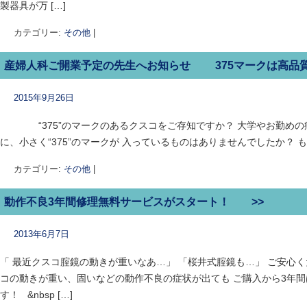
製器具が万 […]
カテゴリー:
その他
|
産婦人科ご開業予定の先生へお知らせ 375マークは高品質
2015年9月26日
“375”のマークのあるクスコをご存知ですか？ 大学やお勤めの
に、小さく“375”のマークが 入っているものはありませんでしたか？ も
カテゴリー:
その他
|
動作不良3年間修理無料サービスがスタート！ >>
2013年6月7日
「 最近クスコ腟鏡の動きが重いなあ…」 「桜井式腟鏡も…」 ご安心
コの動きが重い、固いなどの動作不良の症状が出ても ご購入から3年
す！ &nbsp […]