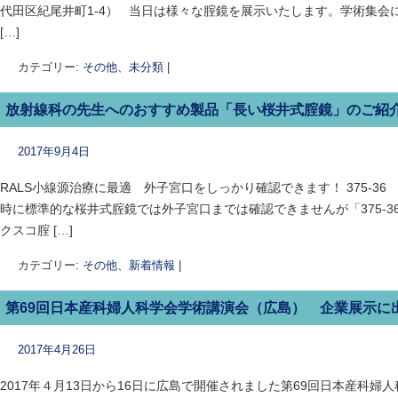
代田区紀尾井町1-4） 当日は様々な腟鏡を展示いたします。学術集会
[…]
カテゴリー:
その他
、
未分類
|
放射線科の先生へのおすすめ製品「長い桜井式腟鏡」のご紹
2017年9月4日
RALS小線源治療に最適 外子宮口をしっかり確認できます！ 375-36
時に標準的な桜井式腟鏡では外子宮口までは確認できませんが「375-
クスコ腟 […]
カテゴリー:
その他
、
新着情報
|
第69回日本産科婦人科学会学術講演会（広島） 企業展示に
2017年4月26日
2017年４月13日から16日に広島で開催されました第69回日本産科