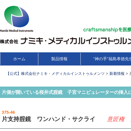
コ
ホーム
製品情報
“神の手”福島孝徳先
メインメニュー
ン
テ
【公式】株式会社ナミキ・メディカルインストゥルメンツ
>
新着情報
>
ン
ツ
片側が開いている桜井式腟鏡 子宮マニピュレーターの挿入
へ
移
動
375-46
片支持腟鏡 ワンハンド・サクライ
意匠権 第