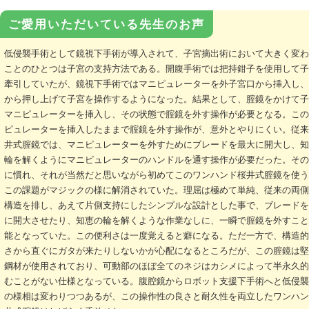
ご愛用いただいている先生のお声
低侵襲手術として鏡視下手術が導入されて、子宮摘出術において大きく変
ことのひとつは子宮の支持方法である。開腹手術では把持鉗子を使用して
牽引していたが、鏡視下手術ではマニピュレーターを外子宮口から挿入し
から押し上げて子宮を操作するようになった。結果として、腟鏡をかけて
マニピュレーターを挿入し、その状態で腟鏡を外す操作が必要となる。こ
ピュレーターを挿入したままで腟鏡を外す操作が、意外とやりにくい。従
井式腟鏡では、マニピュレーターを外すためにブレードを最大に開大し、
輪を解くようにマニピュレーターのハンドルを通す操作が必要だった。そ
に慣れ、それが当然だと思いながら初めてこのワンハンド桜井式腟鏡を使
この課題がマジックの様に解消されていた。理屈は極めて単純、従来の両
構造を排し、あえて片側支持にしたシンプルな設計とした事で、ブレード
に開大させたり、知恵の輪を解くような作業なしに、一瞬で腟鏡を外すこ
能となっていた。この便利さは一度覚えると癖になる。ただ一方で、構造
さから直ぐにガタが来たりしないかが心配になるところだが、この腟鏡は
鋼材が使用されており、可動部のほぼ全てのネジはカシメによって半永久
むことがない仕様となっている。腹腔鏡からロボット支援下手術へと低侵
の様相は変わりつつあるが、この操作性の良さと耐久性を両立したワンハ