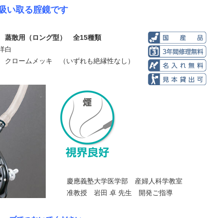
吸い取る腟鏡です
 蒸散用（ロング型） 全15種類
洋白
 クロームメッキ （いずれも絶縁性なし）
慶應義塾大学医学部 産婦人科学教室
准教授 岩田 卓 先生 開発ご指導