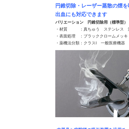
円錐切除・レーザー蒸散の煙を
出血にも対応できます
バリエーション 円錐切除用（標準型）
・材質 ：真ちゅう ステンレス 
・表面処理 ：ブラッククロームメッキ
・薬機法分類：クラスI 一般医療機器