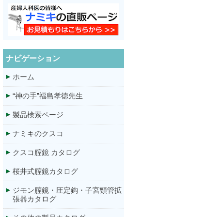
ナビゲーション
ホーム
“神の手”福島孝徳先生
製品検索ページ
ナミキのクスコ
クスコ腟鏡 カタログ
桜井式腟鏡カタログ
ジモン腟鏡・圧定鈎・子宮頸管拡
張器カタログ