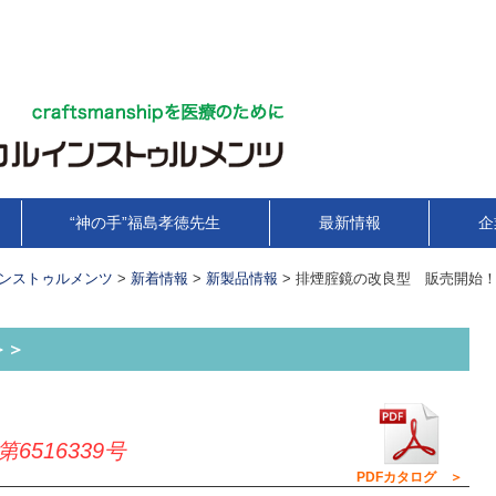
“神の手”福島孝徳先生
最新情報
企
ンストゥルメンツ
>
新着情報
>
新製品情報
>
排煙腟鏡の改良型 販売開始
＞＞
第6516339号
PDFカタログ ＞