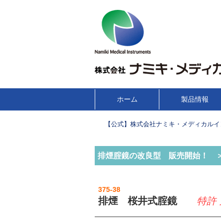
コ
ホーム
製品情報
メインメニュー
ン
テ
【公式】株式会社ナミキ・メディカルイ
ン
ツ
排煙腟鏡の改良型 販売開始！ 
へ
移
動
375-38
排煙 桜井式腟鏡
特許 